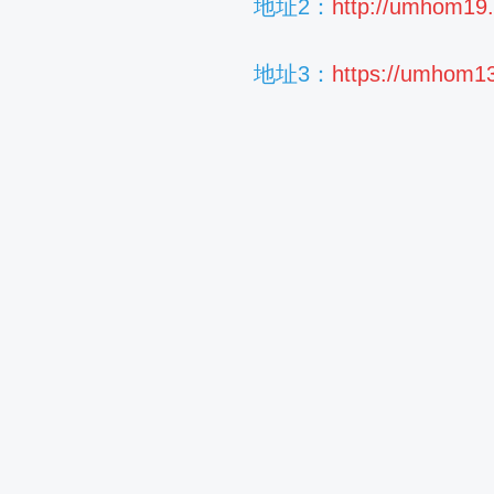
地址2：
http://umhom19
地址3：
https://umhom1